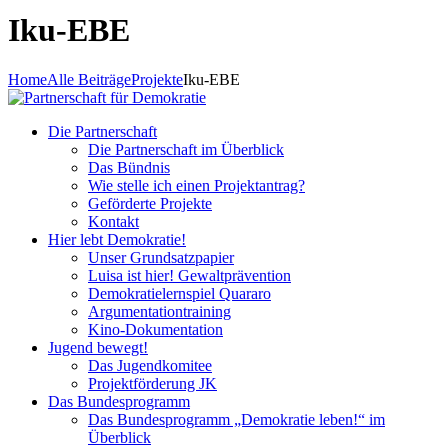
Iku-EBE
Home
Alle Beiträge
Projekte
Iku-EBE
Die Partnerschaft
Die Partnerschaft im Überblick
Das Bündnis
Wie stelle ich einen Projektantrag?
Geförderte Projekte
Kontakt
Hier lebt Demokratie!
Unser Grundsatzpapier
Luisa ist hier! Gewaltprävention
Demokratielernspiel Quararo
Argumentationtraining
Kino-Dokumentation
Jugend bewegt!
Das Jugendkomitee
Projektförderung JK
Das Bundesprogramm
Das Bundesprogramm „Demokratie leben!“ im
Überblick