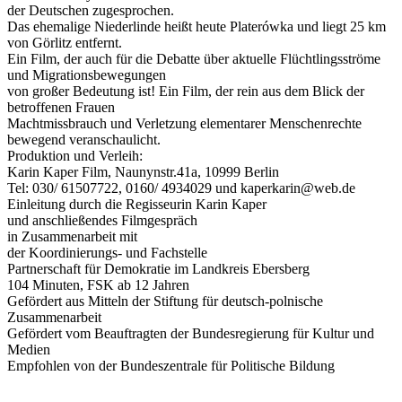
der Deutschen zugesprochen.
Das ehemalige Niederlinde heißt heute Platerówka und liegt 25 km
von Görlitz entfernt.
Ein Film, der auch für die Debatte über aktuelle Flüchtlingsströme
und Migrationsbewegungen
von großer Bedeutung ist! Ein Film, der rein aus dem Blick der
betroffenen Frauen
Machtmissbrauch und Verletzung elementarer Menschenrechte
bewegend veranschaulicht.
Produktion und Verleih:
Karin Kaper Film, Naunynstr.41a, 10999 Berlin
Tel: 030/ 61507722, 0160/ 4934029 und kaperkarin@web.de
Einleitung durch die Regisseurin Karin Kaper
und anschließendes Filmgespräch
in Zusammenarbeit mit
der Koordinierungs- und Fachstelle
Partnerschaft für Demokratie im Landkreis Ebersberg
104 Minuten, FSK ab 12 Jahren
Gefördert aus Mitteln der Stiftung für deutsch-polnische
Zusammenarbeit
Gefördert vom Beauftragten der Bundesregierung für Kultur und
Medien
Empfohlen von der Bundeszentrale für Politische Bildung