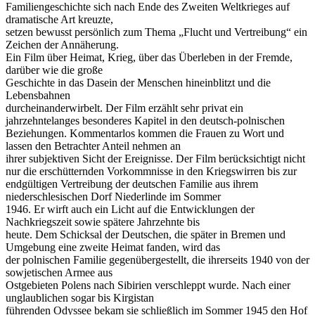
Familiengeschichte sich nach Ende des Zweiten Weltkrieges auf
dramatische Art kreuzte,
setzen bewusst persönlich zum Thema „Flucht und Vertreibung“ ein
Zeichen der Annäherung.
Ein Film über Heimat, Krieg, über das Überleben in der Fremde,
darüber wie die große
Geschichte in das Dasein der Menschen hineinblitzt und die
Lebensbahnen
durcheinanderwirbelt. Der Film erzählt sehr privat ein
jahrzehntelanges besonderes Kapitel in den deutsch-polnischen
Beziehungen. Kommentarlos kommen die Frauen zu Wort und
lassen den Betrachter Anteil nehmen an
ihrer subjektiven Sicht der Ereignisse. Der Film berücksichtigt nicht
nur die erschütternden Vorkommnisse in den Kriegswirren bis zur
endgültigen Vertreibung der deutschen Familie aus ihrem
niederschlesischen Dorf Niederlinde im Sommer
1946. Er wirft auch ein Licht auf die Entwicklungen der
Nachkriegszeit sowie spätere Jahrzehnte bis
heute. Dem Schicksal der Deutschen, die später in Bremen und
Umgebung eine zweite Heimat fanden, wird das
der polnischen Familie gegenübergestellt, die ihrerseits 1940 von der
sowjetischen Armee aus
Ostgebieten Polens nach Sibirien verschleppt wurde. Nach einer
unglaublichen sogar bis Kirgistan
führenden Odyssee bekam sie schließlich im Sommer 1945 den Hof