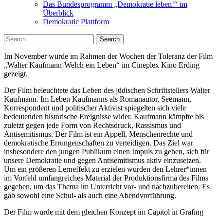
Das Bundesprogramm „Demokratie leben!“ im
Überblick
Demokratie Plattform
Search
Im November wurde im Rahmen der Wochen der Toleranz der Film
„Walter Kaufmann-Welch ein Leben“ im Cineplex Kino Erding
gezeigt.
Der Film beleuchtete das Leben des jüdischen Schriftstellers Walter
Kaufmann. Im Leben Kaufmanns als Romanautor, Seemann,
Korrespondent und politischer Aktivist spiegelten sich viele
bedeutenden historische Ereignisse wider. Kaufmann kämpfte bis
zuletzt gegen jede Form von Rechtsdruck, Rassismus und
Antisemitismus. Der Film ist ein Appell, Menschenrechte und
demokratische Errungenschaften zu verteidigen. Das Ziel war
insbesondere den jungen Publikum einen Impuls zu geben, sich für
unsere Demokratie und gegen Antisemitismus aktiv einzusetzen.
Um ein größeren Lerneffekt zu erzielen wurden den Lehrer*innen
im Vorfeld umfangreiches Material der Produktionsfirma des Films
gegeben, um das Thema im Unterricht vor- und nachzubereiten. Es
gab sowohl eine Schul- als auch eine Abendvorführung.
Der Film wurde mit dem gleichen Konzept im Capitol in Grafing