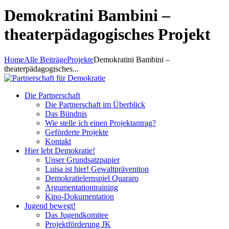
Demokratini Bambini –
theaterpädagogisches Projekt
Home
Alle Beiträge
Projekte
Demokratini Bambini –
theaterpädagogisches...
Die Partnerschaft
Die Partnerschaft im Überblick
Das Bündnis
Wie stelle ich einen Projektantrag?
Geförderte Projekte
Kontakt
Hier lebt Demokratie!
Unser Grundsatzpapier
Luisa ist hier! Gewaltprävention
Demokratielernspiel Quararo
Argumentationtraining
Kino-Dokumentation
Jugend bewegt!
Das Jugendkomitee
Projektförderung JK